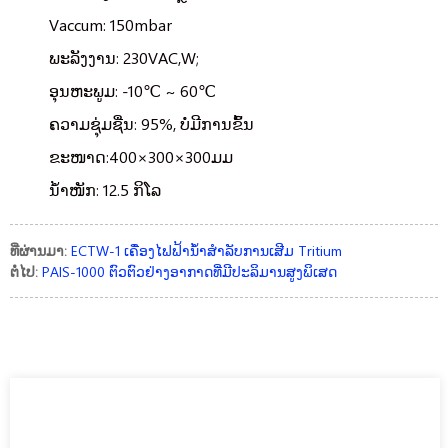
Vaccum: 150mbar
ພະລັງງານ: 230VAC,W;
ອຸນຫະພູມ: -10℃ ~ 60℃
ຄວາມ​ຊຸ່ມ​ຊື່ນ​: 95​%​, ບໍ່​ມີ​ການ​ຂົ້ນ​
ຂະໜາດ:400×300×300ມມ
ນ້ຳ​ໜັກ​: 12.5 ກິ​ໂລ
ທີ່ຜ່ານມາ:
ECTW-1 ເຄື່ອງໄຟຟ້ານ້ໍາສໍາລັບການເສີມ Tritium
ຕໍ່ໄປ:
PAIS-1000 ຕົວຕົວຢ່າງອາກາດທີ່ມີປະລິມານສູງພິເສດ