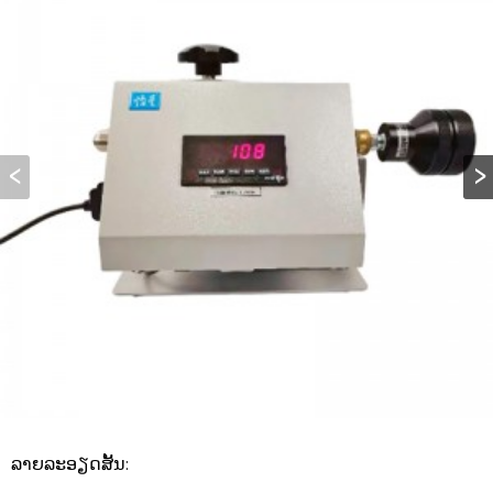
ລາຍ​ລະ​ອຽດ​ສັ້ນ​: