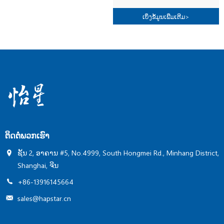
1000m3/h ຄຸນນະພາບສູງ
ຄວບຄຸມອຸນຫະພູມເຂົ້າເຖິງໄດ້
ຊ່ອງລົມພັດລົມດ້ານຂ້າງ ເຫຼັກ
ງ່າຍແລະການບໍາລຸງຮັກສາ
ເບິ່ງຂໍ້ມູນເພີ່ມເຕີມ
>
ສະແຕນເລດທີ່ມີການເຄືອບ
ງ່າຍ Screwed bubbling
Thermal mass flowmeter
bottles ອາກາດທີ່ດີກວ່າ ti ...
Multi-mode: Continous,
Timing and Quantitative ...
ຕິດ​ຕໍ່​ພວກ​ເຮົາ
ຊັ້ນ 2, ອາຄານ #5, No.4999, South Hongmei Rd., Minhang District,
Shanghai, ຈີນ
+86-13916145664
sales@hapstar.cn