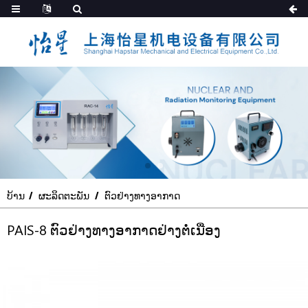
ບ້ານ
ຜະລິດຕະພັນ
ຕົວຢ່າງທາງອາກາດ
PAIS-8 ຕົວຢ່າງທາງອາກາດຢ່າງຕໍ່ເນື່ອງ