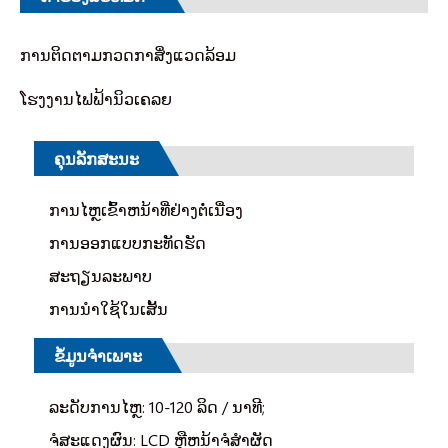
ການ​ຕິດ​ຕາມ​ກວດ​ກາ​ສິ່ງ​ແວດ​ລ້ອມ​
ໂຮງງານໄຟຟ້ານິວເຄລຍ
ຄຸນ​ລັກ​ສະ​ນະ
ການໄຫຼເຂົ້າຫນ້າທີ່ຢ່າງຕໍ່ເນື່ອງ
ການອອກແບບກະທັດຮັດ
ສະຖຽນລະພາບ
ການ​ນໍາ​ໃຊ້​ໃນ​ເສັ້ນ​
ຂໍ້ມູນຈໍາເພາະ
ລະດັບການໄຫຼ: 10-120 ລິດ / ນາທີ;
ຈໍສະແດງຜົນ: LCD ຫຼືຫນ້າຈໍສໍາຜັດ