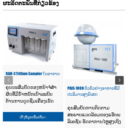
ຜະ​ລິດ​ຕະ​ພັນ​ທີ່​ກ່ຽວ​ຂ້ອງ
RAH-3 Tritium Sampler ໃນອາກາດ
ຄຸນນະສົມບັດຂອງຫນ້າຈໍສໍາ
PAIS-1000 ຕົວຕົວຢ່າງອາກາດທີ່ມີ
ຜັດທີ່ມີນ້ໍາຫນັກເບົາລະບົບ
ປະລິມານສູງພິເສດ
ຕ້ານການດູດຊືມເຄື່ອງເຮັດ
ຄຸນສົມບັດການຕິດຕາມ
ຄວາມເຢັນໂດຍອີງໃສ່ແຜ່ນ
ສະພາບແວດລ້ອມຂອງແອັບພ
ເຄື່ອງເຮັດຄວາມເຢັນ
ເບິ່ງຂໍ້ມູນເພີ່ມເຕີມ
>
ລິເຄຊັນ ອັດຕາການໄຫຼສູງເຖິງ
semiconductor ເຕົາອົບ