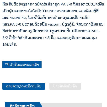
ຕົວເກັບຕົວຢ່າງອາກາດຢ່າງຕໍ່ເນື່ອງຊຸດ PAIS-8 ຖືກອອກແບບມາເພື່ອ
ເກັບຝຸ່ນແລະທາດໄອໂອດິນໃນອາກາດຈາກສະພາບແວດລ້ອມຫຼືທໍ່
ລະບາຍອາກາດ, ໂດຍມີຕົວຍຶດການກັ່ນຕອງແລະສື່ການກັ່ນ
ຕອງ.PAIS-8 ປະກອບດ້ວຍປັ໊ມ vaccum, ປ່ຽງຄູ່ມື, ຈໍສະແດງຜົນແລະ
ຕົວຍຶດການກັ່ນຕອງ.ອັດຕາການໄຫຼສາມາດປັບໄດ້ໂດຍວາວ.PAIS-
8/2 ມີໜ້າຈໍສຳຜັດຂະໜາດ 4.3 ນິ້ວ, ແລະຮອງຮັບການຄວບຄຸມ
ໄລຍະໄກ.
ສົ່ງອີເມວຫາພວກເຮົາ
ລາຍລະອຽດຜະລິດຕະພັນ
ປ້າຍກຳກັບສິນຄ້າ
ຄໍາຮ້ອງສະຫມັກ