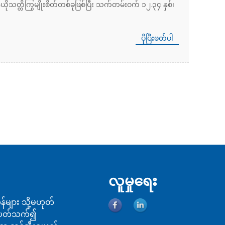
တ္တိကြွမျိုးစိတ်တစ်ခုဖြစ်ပြီး သက်တမ်းဝက် ၁၂.၃၄ နှစ်၊
ပိုပြီးဖတ်ပါ
လူမှုရေး
န်များ သို့မဟုတ်
ှင့်ပတ်သက်၍