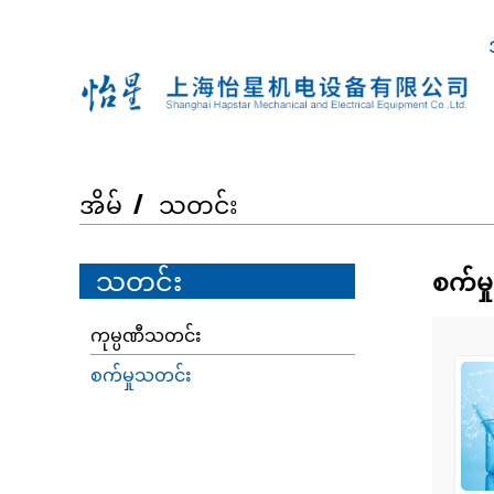
အိမ်
သတင်း
သတင်း
စက်မ
ကုမ္ပဏီသတင်း
စက်မှုသတင်း