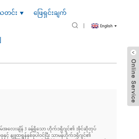
သတင်း
ဖြေရှင်းချက်
English
ျ
ေးချိန် 3 ခန့်ရှိသော ဟိုက်ဒရိုဂျင်၏ အိုင်ဆိုတုပ်
င့် နျူထရွန်နှစ်ခုပါဝင်ပြီး သာမန်ဟိုက်ဒရိုဂျင်၏