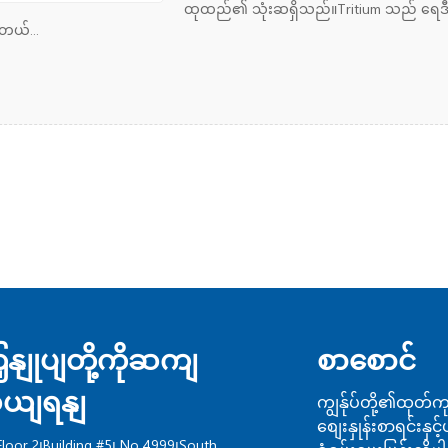
ထုထည်၏ သုံးဆရှိသည်။Tritium သည် ရေဒီယိုသ
ါတယ်​...
ှနျုပျတို့ကိုဆကျ
စာစောင်
ှယျရနျ
ကျွန်ုပ်တို့၏ထုတ်ကု
စျေးနှုန်းစာရင်းန
Floor 2၊Building #5၊ No.4999၊South