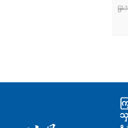
ဖြစ်​ပ
ကြ
သ