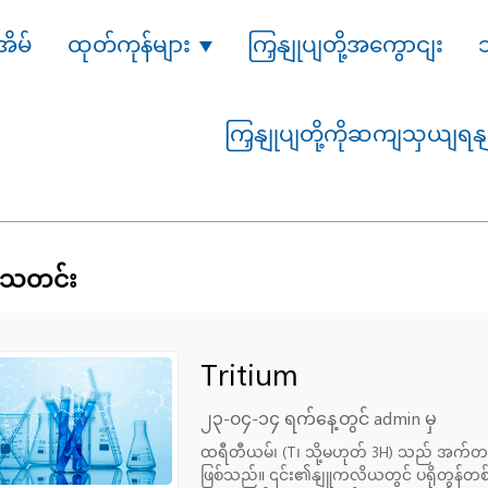
အိမ်
ထုတ်ကုန်များ
ကြှနျုပျတို့အကွောငျး
ကြှနျုပျတို့ကိုဆကျသှယျရန
ှုသတင်း
Tritium
၂၃-၀၄-၁၄ ရက်နေ့တွင် admin မှ
ထရီတီယမ်၊ (T၊ သို့မဟုတ် 3H) သည် အက်တမ်အလ
ဖြစ်သည်။ ၎င်း၏နျူကလိယတွင် ပရိုတွန်တစ်ခုနှ