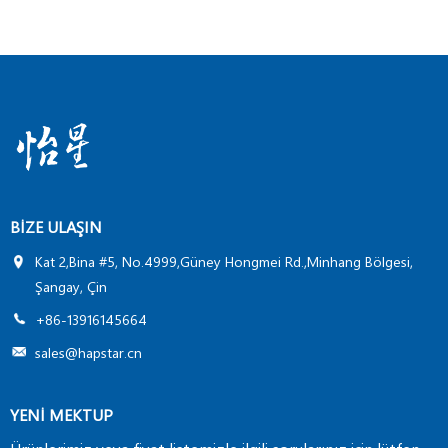
BIZE ULAŞIN
Kat 2,Bina #5, No.4999,Güney Hongmei Rd.,Minhang Bölgesi,
Şangay, Çin
+86-13916145664
sales@hapstar.cn
YENİ MEKTUP