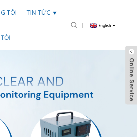
G TÔI
TIN TỨC
English
 TÔI