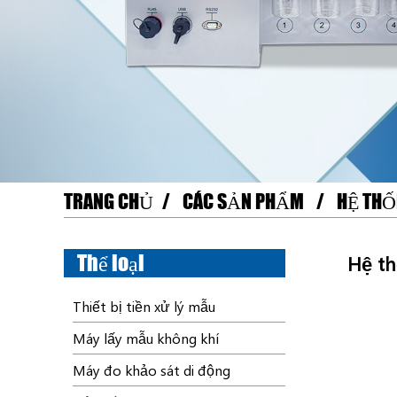
TRANG CHỦ
CÁC SẢN PHẨM
HỆ THỐ
Thể loại
Hệ th
Thiết bị tiền xử lý mẫu
Máy lấy mẫu không khí
Máy đo khảo sát di động