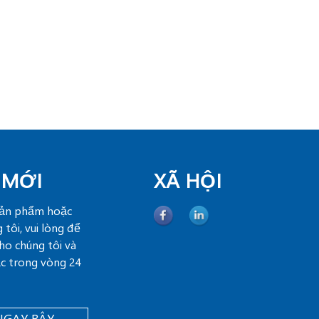
 MỚI
XÃ HỘI
sản phẩm hoặc
 tôi, vui lòng để
cho chúng tôi và
lạc trong vòng 24
NGAY BÂY