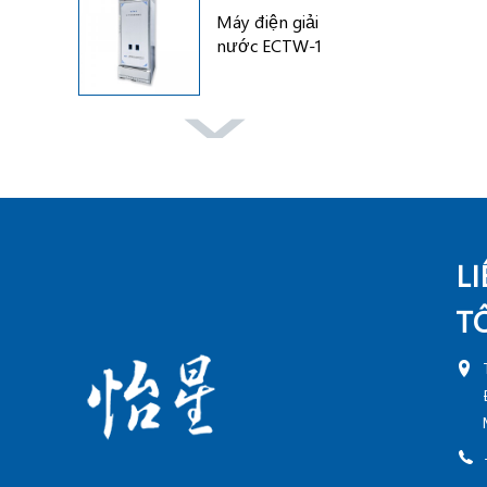
Máy điện giải
nước ECTW-1
cho...
Sê-ri RAIS-1000/2
Di động...
L
T