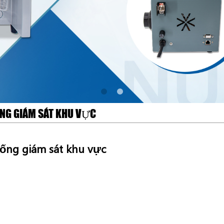
NG GIÁM SÁT KHU VỰC
ống giám sát khu vực